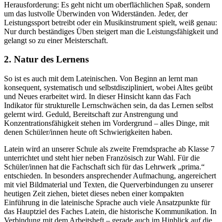
Herausforderung: Es geht nicht um oberflächlichen Spaß, sondern
um das lustvolle Überwinden von Widerständen. Jeder, der
Leistungssport betreibt oder ein Musikinstrument spielt, weiß genau:
Nur durch beständiges Üben steigert man die Leistungsfähigkeit und
gelangt so zu einer Meisterschaft.
2. Natur des Lernens
So ist es auch mit dem Lateinischen. Von Beginn an lernt man
konsequent, systematisch und selbstdiszipliniert, wobei Altes geübt
und Neues erarbeitet wird. In dieser Hinsicht kann das Fach
Indikator für strukturelle Lernschwächen sein, da das Lernen selbst
gelernt wird. Geduld, Bereitschaft zur Anstrengung und
Konzentrationsfähigkeit stehen im Vordergrund – alles Dinge, mit
denen Schüler/innen heute oft Schwierigkeiten haben.
Latein wird an unserer Schule als zweite Fremdsprache ab Klasse 7
unterrichtet und steht hier neben Französisch zur Wahl. Für die
Schüler/innen hat die Fachschaft sich für das Lehrwerk „prima.“
entschieden. In besonders ansprechender Aufmachung, angereichert
mit viel Bildmaterial und Texten, die Querverbindungen zu unserer
heutigen Zeit ziehen, bietet dieses neben einer kompakten
Einführung in die lateinische Sprache auch viele Ansatzpunkte für
das Hauptziel des Faches Latein, die historische Kommunikation. In
Verbindung mit dem Arbeitsheft – gerade auch im Hinblick auf die