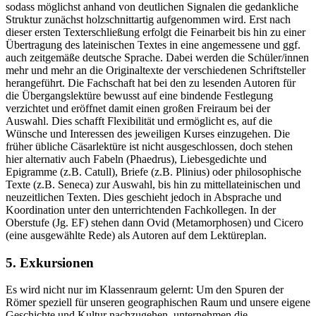
sodass möglichst anhand von deutlichen Signalen die gedankliche
Struktur zunächst holzschnittartig aufgenommen wird. Erst nach
dieser ersten Texterschließung erfolgt die Feinarbeit bis hin zu einer
Übertragung des lateinischen Textes in eine angemessene und ggf.
auch zeitgemäße deutsche Sprache. Dabei werden die Schüler/innen
mehr und mehr an die Originaltexte der verschiedenen Schriftsteller
herangeführt. Die Fachschaft hat bei den zu lesenden Autoren für
die Übergangslektüre bewusst auf eine bindende Festlegung
verzichtet und eröffnet damit einen großen Freiraum bei der
Auswahl. Dies schafft Flexibilität und ermöglicht es, auf die
Wünsche und Interessen des jeweiligen Kurses einzugehen. Die
früher übliche Cäsarlektüre ist nicht ausgeschlossen, doch stehen
hier alternativ auch Fabeln (Phaedrus), Liebesgedichte und
Epigramme (z.B. Catull), Briefe (z.B. Plinius) oder philosophische
Texte (z.B. Seneca) zur Auswahl, bis hin zu mittellateinischen und
neuzeitlichen Texten. Dies geschieht jedoch in Absprache und
Koordination unter den unterrichtenden Fachkollegen. In der
Oberstufe (Jg. EF) stehen dann Ovid (Metamorphosen) und Cicero
(eine ausgewählte Rede) als Autoren auf dem Lektüreplan.
5. Exkursionen
Es wird nicht nur im Klassenraum gelernt: Um den Spuren der
Römer speziell für unseren geographischen Raum und unsere eigene
Geschichte und Kultur nachzugehen, unternehmen die