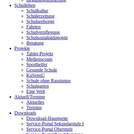
Schulleben
Schulkultur
Schülerzeitung
Schulseelsorge
Fahrten
Schulverpflegung
Schulsozialpädagogin
Beratung
Projekte
Tablet-Projekt
Medienscouts
Sporthelfer
Gesunde Schule
KuSensU
Schule ohne Rassismus
Schulgarten
Eine Welt
Aktuell/Termine
Aktuelles
Termine
Downloads
Download-Hauptseite
Service-Portal Sekundarstufe I
Service-Portal Oberstufe