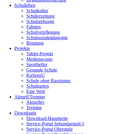
Schulleben
Schulkultur
Schülerzeitung
Schulseelsorge
Fahrten
Schulverpflegung
Schulsozialpädagogin
Beratung
Projekte
Tablet-Projekt
Medienscouts
Sporthelfer
Gesunde Schule
KuSensU
Schule ohne Rassismus
Schulgarten
Eine Welt
Aktuell/Termine
Aktuelles
Termine
Downloads
Download-Hauptseite
Service-Portal Sekundarstufe I
Service-Portal Oberstufe