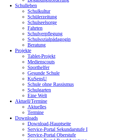
Schulleben
Schulkultur
Schülerzeitung
Schulseelsorge
Fahrten
Schulverpflegung
Schulsozialpädagogin
Beratung
Projekte
Tablet-Projekt
Medienscouts
Sporthelfer
Gesunde Schule
KuSensU
Schule ohne Rassismus
Schulgarten
Eine Welt
Aktuell/Termine
Aktuelles
Termine
Downloads
Download-Hauptseite
Service-Portal Sekundarstufe I
Service-Portal Oberstufe