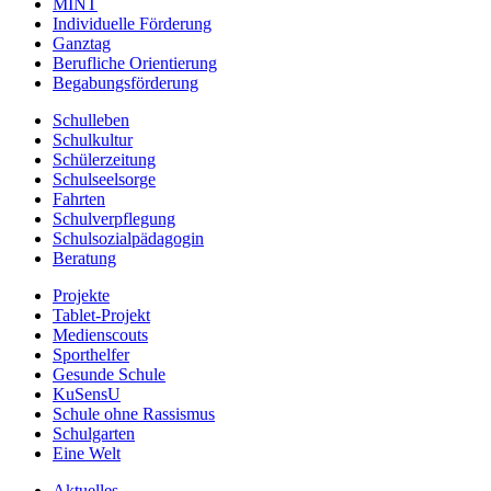
MINT
Individuelle Förderung
Ganztag
Berufliche Orientierung
Begabungsförderung
Schulleben
Schulkultur
Schülerzeitung
Schulseelsorge
Fahrten
Schulverpflegung
Schulsozialpädagogin
Beratung
Projekte
Tablet-Projekt
Medienscouts
Sporthelfer
Gesunde Schule
KuSensU
Schule ohne Rassismus
Schulgarten
Eine Welt
Aktuelles