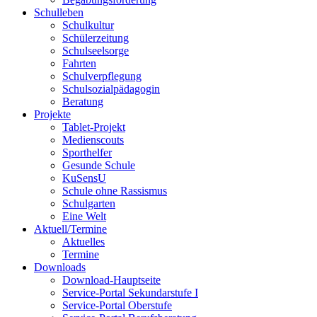
Schulleben
Schulkultur
Schülerzeitung
Schulseelsorge
Fahrten
Schulverpflegung
Schulsozialpädagogin
Beratung
Projekte
Tablet-Projekt
Medienscouts
Sporthelfer
Gesunde Schule
KuSensU
Schule ohne Rassismus
Schulgarten
Eine Welt
Aktuell/Termine
Aktuelles
Termine
Downloads
Download-Hauptseite
Service-Portal Sekundarstufe I
Service-Portal Oberstufe